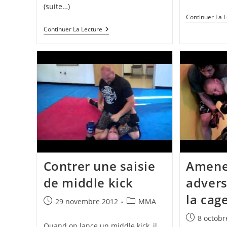
(suite…)
Continuer La 
Exercices
Continuer La Lecture
De
Lutte
Pour
MMA
Contrer une saisie
Amener
de middle kick
advers
la cage
Publication
Post
29 novembre 2012
MMA
publiée :
category:
Publication
8 octobr
Quand on lance un middle kick, il