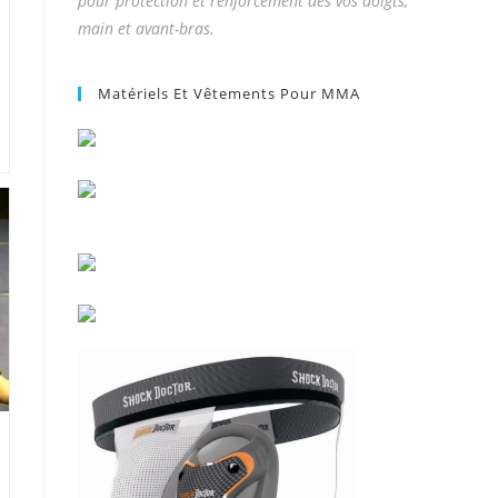
pour protection et renforcement des vos doigts,
main et avant-bras.
Matériels Et Vêtements Pour MMA