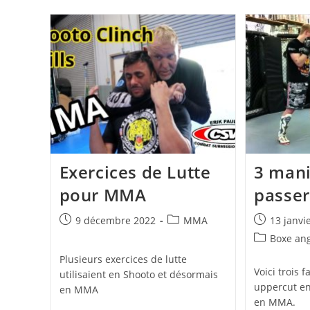
Exercices de Lutte
3 mani
pour MMA
passer
Publication
Post
Publication
9 décembre 2022
MMA
13 janvi
publiée :
category:
publiée :
Post
Boxe ang
category:
Plusieurs exercices de lutte
Voici trois 
utilisaient en Shooto et désormais
uppercut en
en MMA
en MMA.