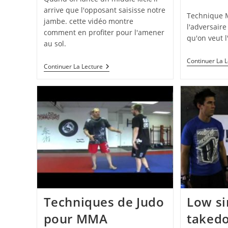
publiée :
arrive que l'opposant saisisse notre
Technique 
jambe. cette vidéo montre
l'adversaire
comment en profiter pour l'amener
qu'on veut 
au sol.
Continuer La 
Contrer
Continuer La Lecture
Une
Saisie
De
Middle
Kick
Techniques de Judo
Low si
pour MMA
taked