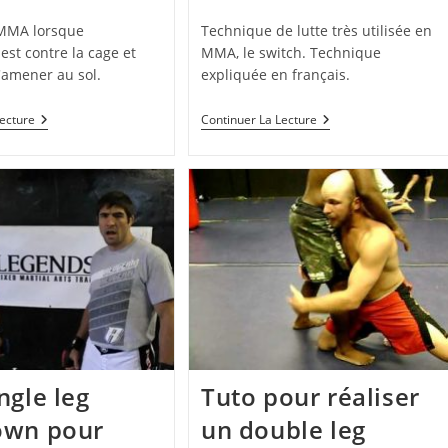
category:
publiée :
category:
MMA lorsque
Technique de lutte très utilisée en
 est contre la cage et
MMA, le switch. Technique
l'amener au sol.
expliquée en français.
Amener
Sortie
Lecture
Continuer La Lecture
Au
De
Sol
Clinch
Un
Contre
Adversaire
La
Contre
Cage
La
(français)
Cage
(français)
ngle leg
Tuto pour réaliser
own pour
un double leg