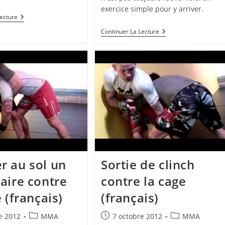
exercice simple pour y arriver.
3
Lecture
Manières
Combinaison
Continuer La Lecture
De
De
Passer
Poing
Un
Puis
Uppercut
Double
Leg
Takedown
 au sol un
Sortie de clinch
aire contre
contre la cage
 (français)
(français)
Post
Publication
Post
e 2012
MMA
7 octobre 2012
MMA