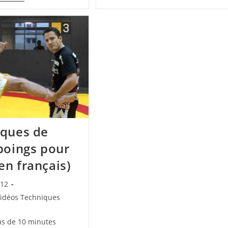
Flying
Leg
Triangle
Takedown
Et
Contre
Clé
La
De
Cage
Coude
Et
Étranglement
D’arce
(D’arce
Choke)
iques de
poings pour
n français)
012
idéos Techniques
us de 10 minutes