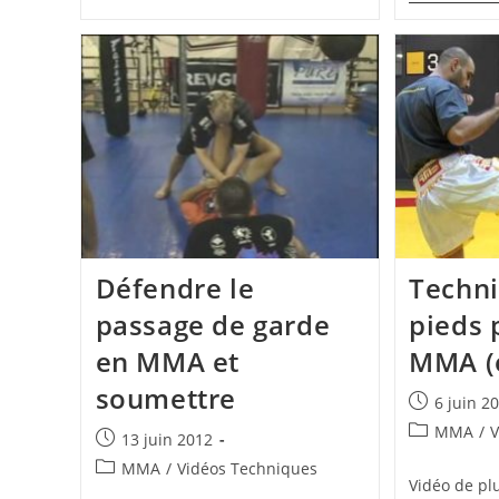
Le
Dos,
Écrasement
De
La
Machoire
(français)
Défendre le
Techn
passage de garde
pieds 
en MMA et
MMA (e
soumettre
Publication
6 juin 2
publiée :
Post
MMA
/
V
Publication
13 juin 2012
category:
publiée :
Post
MMA
/
Vidéos Techniques
Vidéo de pl
category: