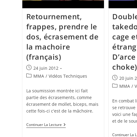
Retournement,
Double
frappes, prendre le
takedo
dos, écrasement de
cage e
la machoire
étran
(français)
D’arce
choke
Publication
24 juin 2012
publiée :
Post
MMA
/
Vidéos Techniques
Publication
20 juin 
category:
publiée :
Post
MMA
/
V
La soumission montrée ici fait
category:
partie des écrasements, comme
En combat l
écrasement de mollet, biceps, mais
se retrouve 
cette fois-ci c'est de la mâchoire.
voici une f
et de le sou
Retournement,
Continuer La Lecture
Frappes,
Prendre
Continuer La 