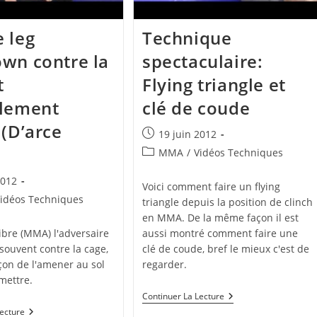
 leg
Technique
wn contre la
spectaculaire:
t
Flying triangle et
glement
clé de coude
 (D’arce
Publication
19 juin 2012
publiée :
)
Post
MMA
/
Vidéos Techniques
category:
2012
Voici comment faire un flying
idéos Techniques
triangle depuis la position de clinch
en MMA. De la même façon il est
ibre (MMA) l'adversaire
aussi montré comment faire une
souvent contre la cage,
clé de coude, bref le mieux c'est de
açon de l'amener au sol
regarder.
mettre.
Technique
Continuer La Lecture
Spectaculaire:
Double
Lecture