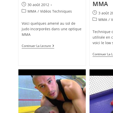
MMA
Publication
30 août 2012
publiée :
Post
MMA
/
Vidéos Techniques
Publication
3 août 2
category:
publiée :
Post
MMA
/
V
Voici quelques amené au sol de
category:
judo incorporées dans une optique
Technique d
MMA
utilisée en
voici le low 
Techniques
Continuer La Lecture
De
Judo
Continuer La 
Pour
MMA