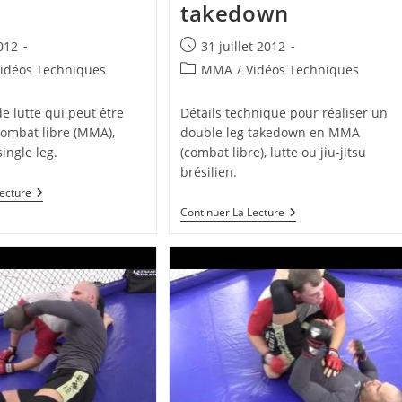
takedown
Publication
012
31 juillet 2012
publiée :
Post
idéos Techniques
MMA
/
Vidéos Techniques
category:
e lutte qui peut être
Détails technique pour réaliser un
 combat libre (MMA),
double leg takedown en MMA
single leg.
(combat libre), lutte ou jiu-jitsu
brésilien.
Low
Lecture
Single
Tuto
Continuer La Lecture
Leg
Pour
Takedown
Réaliser
Pour
Un
MMA
Double
Leg
Takedown