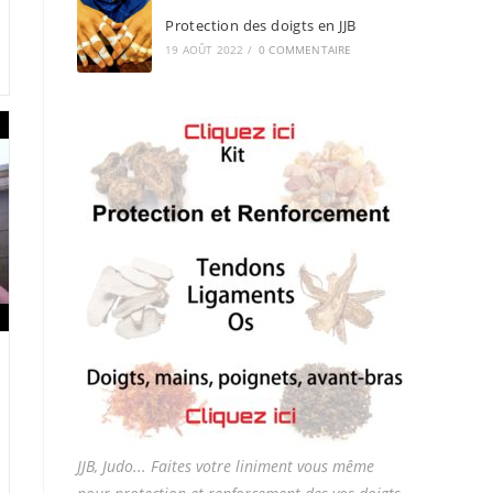
Protection des doigts en JJB
19 AOÛT 2022
/
0 COMMENTAIRE
JJB, Judo... Faites votre liniment vous même