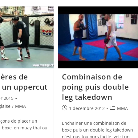
ères de
Combinaison de
 un uppercut
poing puis double
leg takedown
er 2015
laise
/
MMA
Publication
Post
1 décembre 2012
MMA
publiée :
category:
façons de placer un
Enchainer une combinaison de
 boxe, en muay thai ou
boxe puis un double leg takedown
n'est pas toujours facile. voici un