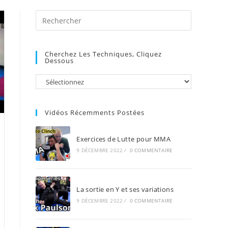
Press
Escape
to
Cherchez Les Techniques, Cliquez
close
Dessous
the
search
panel.
Vidéos Récemments Postées
Exercices de Lutte pour MMA
9 DÉCEMBRE 2022
/
0 COMMENTAIRE
La sortie en Y et ses variations
9 DÉCEMBRE 2022
/
0 COMMENTAIRE