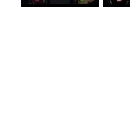
Khabib
Conor
Nurmagomedov vs
Chad 
Edson Barboza
Publication
3 octobr
publiée :
Publication
Post
3 octobre 2018
UFC
Revivre le 
publiée :
category:
vs Chad Men
Khabib Nurmagomedov vs Edson
lors de l'UF
Barboza
Continuer La 
Khabib
Continuer La Lecture
Nurmagomedov
Vs
Edson
Barboza