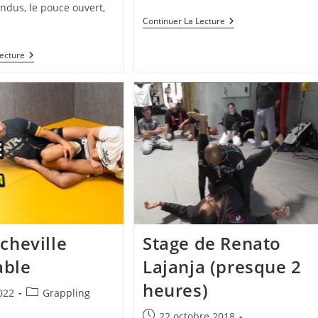
endus, le pouce ouvert,
Protection
Continuer La Lecture
Des
Doigts
La
En
Lecture
Sortie
JJB
En
Y
Et
Ses
Variations
 cheville
Stage de Renato
able
Lajanja (presque 2
heures)
Post
022
Grappling
category:
Publication
22 octobre 2018