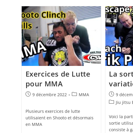
Exercices de Lutte
La sort
pour MMA
variat
Publication
Post
Publication
9 décembre 2022
MMA
9 décem
publiée :
category:
publiée :
Post
Jiu jitsu
category:
Plusieurs exercices de lutte
Voici la par
utilisaient en Shooto et désormais
sortie utilis
en MMA
consiste à 