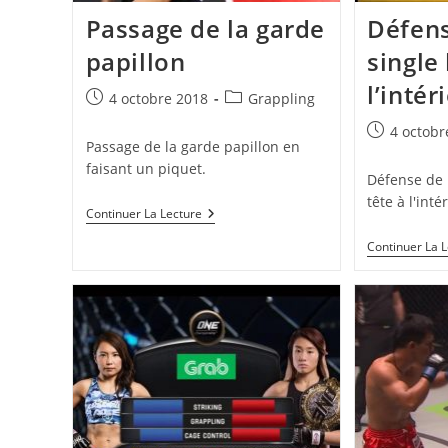
Passage de la garde
Défens
papillon
single 
l’intér
Publication
Post
4 octobre 2018
Grappling
publiée :
category:
Publication
4 octobr
Passage de la garde papillon en
publiée :
faisant un piquet.
Défense de l
tête à l'inté
Passage
Continuer La Lecture
De
La
Continuer La 
Garde
Papillon