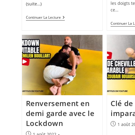
les doigts t
(suite…)
ce…
Exercices
Continuer La Lecture
De
Continuer La 
Lutte
Pour
MMA
Renversement en
Clé de
demi garde avec le
impar
Lockdown
Publication
1 août 2
publiée :
Publication
1 août 2022