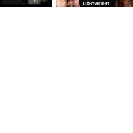
 McGregor vs
Khabib
Mendes
Nurmagomedov vs
Michael Johnson
Post
e 2018
UFC
category:
Publication
Post
3 octobre 2018
UFC
combat Conor McGregor
publiée :
category:
des qui s'était déroulé
Revoir le combat de Khabib
C 189
Nurmagomedov vs Michael Johnson
lors de l"UFC 229.
Conor
Lecture
McGregor
Vs
Khabib
Continuer La Lecture
Chad
Nurmagomedov
Mendes
Vs
Michael
Johnson