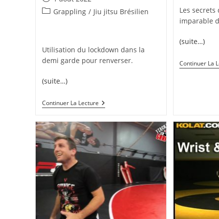
publiée :
Les secrets 
Post
Grappling
/
Jiu jitsu Brésilien
imparable de
category:
(suite…)
Utilisation du lockdown dans la
demi garde pour renverser.
Continuer La 
(suite…)
Renversement
Continuer La Lecture
En
Demi
Garde
Avec
Le
Lockdown