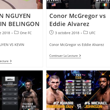
N NGUYEN
Conor McGregor vs
VIN BELINGON
Eddie Alvarez
Post
Publication
Post
e 2018
One FC
3 octobre 2018
UFC
category:
publiée :
category:
UYEN VS KEVIN
Conor McGregor vs Eddie Alvarez
Conor
Continuer La Lecture
McGregor
MARTIN
Lecture
Vs
NGUYEN
Eddie
VS
Alvarez
KEVIN
BELINGON