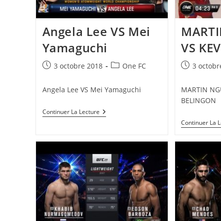
Angela Lee VS Mei
MARTI
Yamaguchi
VS KE
Publication
Post
Publication
3 octobre 2018
One FC
3 octobr
publiée :
category:
publiée :
Angela Lee VS Mei Yamaguchi
MARTIN NG
BELINGON
Angela
Continuer La Lecture
Lee
Continuer La 
VS
Mei
Yamaguchi