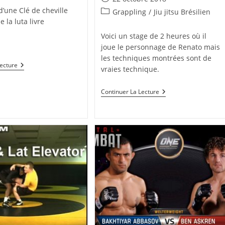
publiée :
d’une Clé de cheville
Post
Grappling
/
Jiu jitsu Brésilien
 la luta livre
category:
Voici un stage de 2 heures où il
joue le personnage de Renato mais
les techniques montrées sont de
Clé
Lecture
vraies technique.
De
Cheville
Imparable
Stage
Continuer La Lecture
De
Renato
Lajanja
(presque
2
Heures)