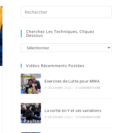
Press
Escape
to
Cherchez Les Techniques, Cliquez
close
Dessous
the
search
panel.
Vidéos Récemments Postées
Exercices de Lutte pour MMA
9 DÉCEMBRE 2022
/
0 COMMENTAIRE
La sortie en Y et ses variations
9 DÉCEMBRE 2022
/
0 COMMENTAIRE