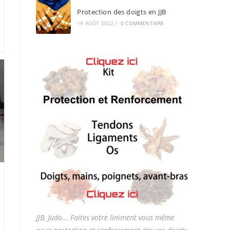
Protection des doigts en JJB
19 AOÛT 2022
/
0 COMMENTAIRE
JJB, Judo... Faites votre liniment vous même