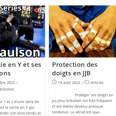
ie en Y et ses
Protection des
ions
doigts en JJB
Publication
Post
bre 2022
19 août 2022
Articles
publiée :
category:
 Brésilien
Protéger ses doigts en
jiu-jitsu brésilien est très fréquent
tie 1 et 2 d'une série de
et est même devenu presque
ant la sortie en Y qui
tendance. La vérité est que…
garder son bras tendu et