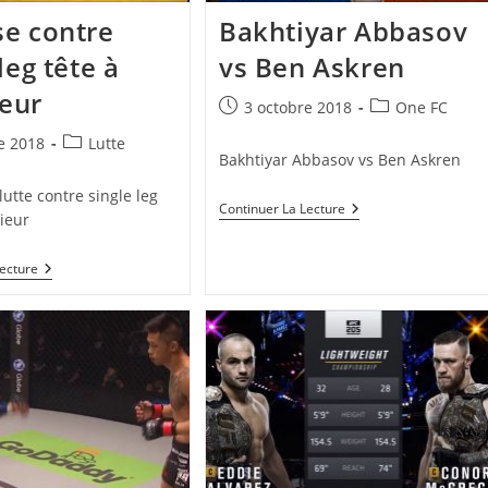
e contre
Bakhtiyar Abbasov
leg tête à
vs Ben Askren
ieur
Publication
Post
3 octobre 2018
One FC
publiée :
category:
Post
e 2018
Lutte
Bakhtiyar Abbasov vs Ben Askren
category:
utte contre single leg
Bakhtiyar
Continuer La Lecture
rieur
Abbasov
Vs
Ben
Défense
Lecture
Askren
Contre
Single
Leg
Tête
À
L’intérieur