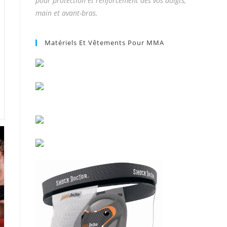
pour protection et renforcement des vos doigts,
main et avant-bras.
Matériels Et Vêtements Pour MMA