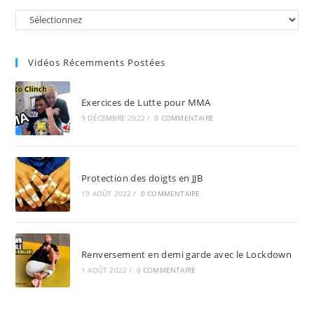
the
sea
pan
Vidéos Récemments Postées
Exercices de Lutte pour MMA
9 DÉCEMBRE 2022
/
0 COMMENTAIRE
Protection des doigts en JJB
19 AOÛT 2022
/
0 COMMENTAIRE
Renversement en demi garde avec le Lockdown
1 AOÛT 2022
/
0 COMMENTAIRE