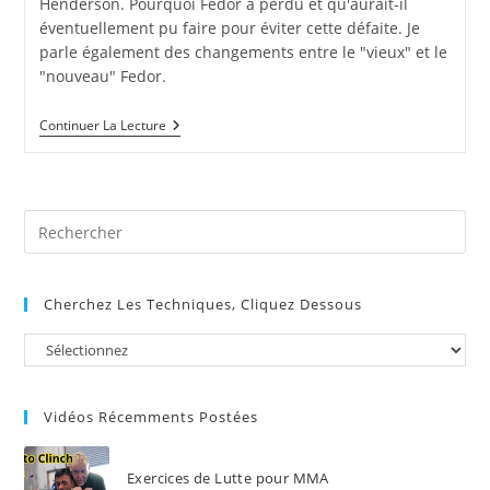
Henderson. Pourquoi Fedor à perdu et qu'aurait-il
éventuellement pu faire pour éviter cette défaite. Je
parle également des changements entre le "vieux" et le
"nouveau" Fedor.
Analyse
Continuer La Lecture
Du
Combat
D’Emilianenko
Fedor
Vs
Pre
Dan
Henderson
Es
to
Cherchez Les Techniques, Cliquez Dessous
clo
the
sea
pan
Vidéos Récemments Postées
Exercices de Lutte pour MMA