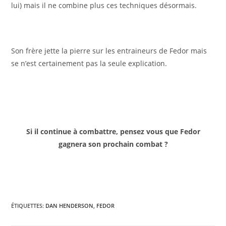
Si il continue à combattre, pensez vous que Fedor
gagnera son prochain combat ?
ÉTIQUETTES
:
DAN HENDERSON
,
FEDOR
Read
Article suivant
more
Combinaison et détails du triangle dans Cerrone vs
articles
Horodecki