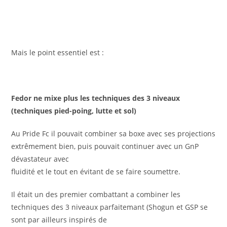
Fedor ne mixe plus les techniques des 3 niveaux
(techniques pied-poing, lutte et sol)
Au Pride Fc il pouvait combiner sa boxe avec ses projections
extrêmement bien, puis pouvait continuer avec un GnP
dévastateur avec
fluidité et le tout en évitant de se faire soumettre.
Il était un des premier combattant a combiner les
techniques des 3 niveaux parfaitemant (Shogun et GSP se
sont par ailleurs inspirés de
lui) mais il ne combine plus ces techniques désormais.
Son frère jette la pierre sur les entraineurs de Fedor mais
se n’est certainement pas la seule explication.