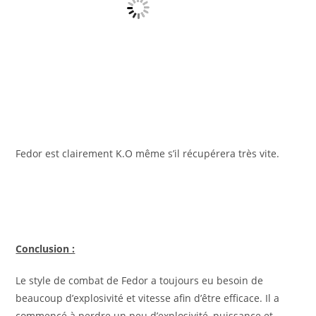
Fedor est clairement K.O même s’il récupérera très vite.
Conclusion :
Le style de combat de Fedor a toujours eu besoin de
beaucoup d’explosivité et vitesse afin d’être efficace. Il a
commencé à perdre un peu d’explosivité, puissance et
vitesse il y a 3 ans environ. Son corps à aussi l’air moins
robuste que par le passé.
Mais ces problèmes n’expliquent pas pourquoi ses
capacités techniques ont diminué par rapport à avant.