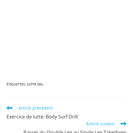
ÉTIQUETTES
:
LUTTE SOL
Read
Article précédent
more
Exercice de lutte: Body Surf Drill
articles
Article suivant
Passer du Double Leg au Single Leg Takedown