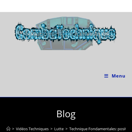
Skip
to
content
Menu
Blog
>
Vidéos Techniques
>
Lutte
>
Technique Fondamentales: positio