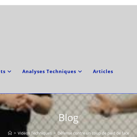
ts
Analyses Techniques
Articles
Blog
>
Vidéos Techniques
>
Défense contre un coup de pied de face