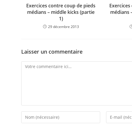
Exercices contre coup de pieds
Exercices
médians – middle kicks (partie
médians –
1)
29 décembre 2013
Laisser un commentaire
Comment
Enter
Enter
your
your
name
email