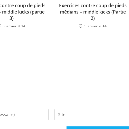
 contre coup de pieds
Exercices contre coup de pieds
 middle kicks (partie
médians – middle kicks (Partie
3)
2)
5 janvier 2014
1 janvier 2014
Saisir
l’URL
de