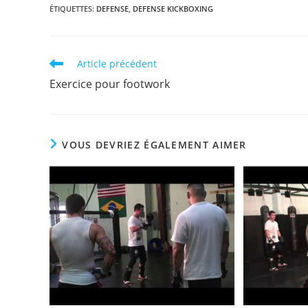
ÉTIQUETTES
:
DEFENSE
,
DEFENSE KICKBOXING
Read
Article précédent
more
Exercice pour footwork
articles
VOUS DEVRIEZ ÉGALEMENT AIMER