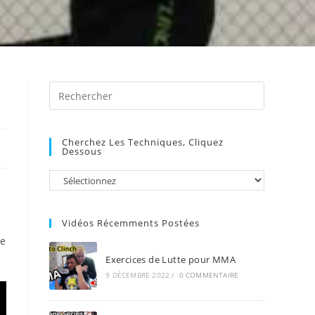
Press
Escape
to
Cherchez Les Techniques, Cliquez
close
Dessous
the
search
panel.
Vidéos Récemments Postées
re
Exercices de Lutte pour MMA
9 DÉCEMBRE 2022
/
0 COMMENTAIRE