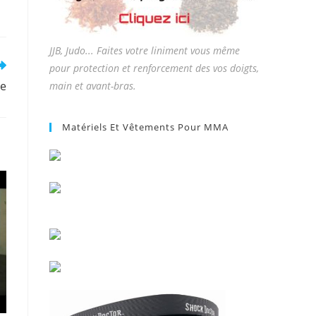
JJB, Judo... Faites votre liniment vous même
pour protection et renforcement des vos doigts,
re
main et avant-bras.
Matériels Et Vêtements Pour MMA