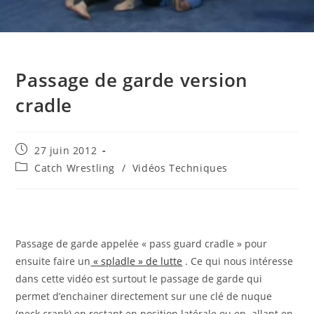
Passage de garde version
cradle
Publication
27 juin 2012
publiée :
Post
Catch Wrestling
/
Vidéos Techniques
category:
Passage de garde appelée « pass guard cradle » pour
ensuite faire un
« spladle » de lutte
. Ce qui nous intéresse
dans cette vidéo est surtout le passage de garde qui
permet d’enchainer directement sur une clé de nuque
(neck crank) en restant en position latérale ou en allant en