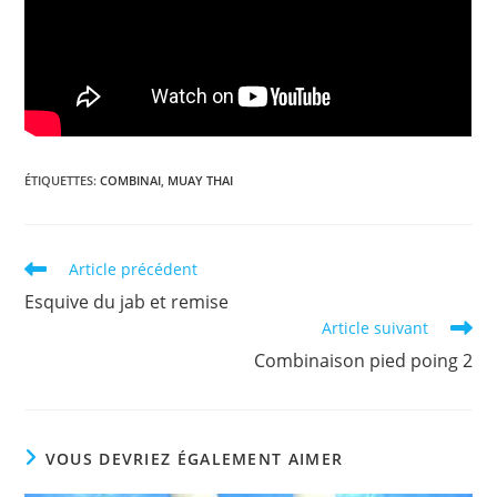
ÉTIQUETTES
:
COMBINAI
,
MUAY THAI
Read
Article précédent
more
Esquive du jab et remise
articles
Article suivant
Combinaison pied poing 2
VOUS DEVRIEZ ÉGALEMENT AIMER