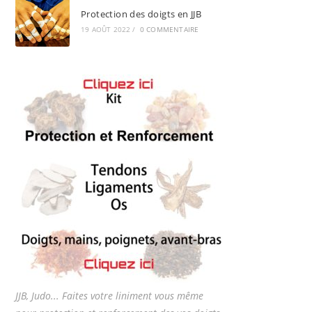
Protection des doigts en JJB
19 AOÛT 2022
/
0 COMMENTAIRE
JJB, Judo... Faites votre liniment vous même