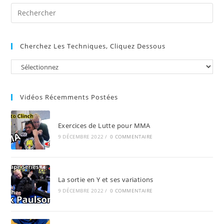
Pre
Es
to
Cherchez Les Techniques, Cliquez Dessous
clo
the
sea
pan
Vidéos Récemments Postées
Exercices de Lutte pour MMA
9 DÉCEMBRE 2022
/
0 COMMENTAIRE
La sortie en Y et ses variations
9 DÉCEMBRE 2022
/
0 COMMENTAIRE