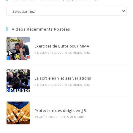
the
sea
pan
Vidéos Récemments Postées
Exercices de Lutte pour MMA
9 DÉCEMBRE 2022
/
0 COMMENTAIRE
La sortie en Y et ses variations
9 DÉCEMBRE 2022
/
0 COMMENTAIRE
Protection des doigts en JJB
19 AOÛT 2022
/
0 COMMENTAIRE