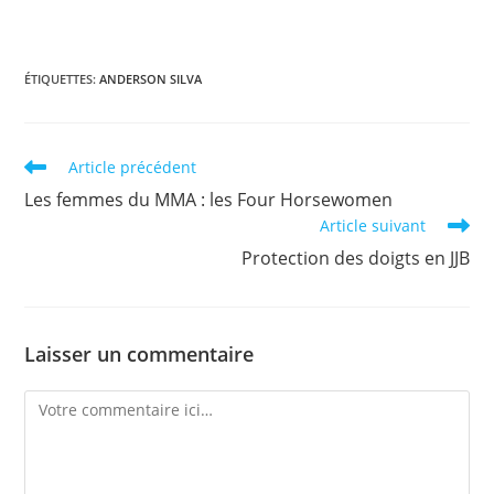
ÉTIQUETTES
:
ANDERSON SILVA
Read
Article précédent
more
Les femmes du MMA : les Four Horsewomen
articles
Article suivant
Protection des doigts en JJB
Laisser un commentaire
Comment