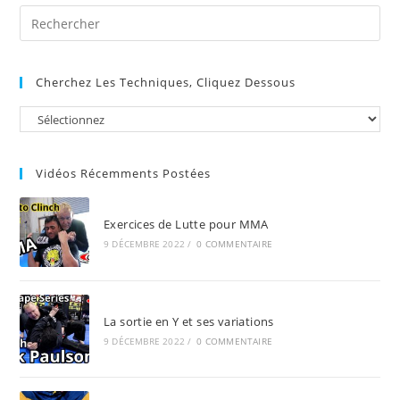
Pre
Es
to
Cherchez Les Techniques, Cliquez Dessous
clo
the
sea
pan
Vidéos Récemments Postées
Exercices de Lutte pour MMA
9 DÉCEMBRE 2022
/
0 COMMENTAIRE
La sortie en Y et ses variations
9 DÉCEMBRE 2022
/
0 COMMENTAIRE