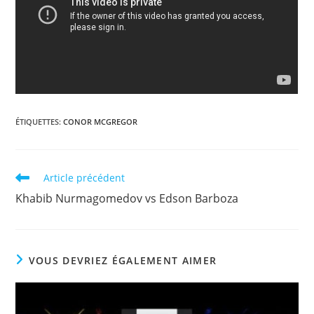
ÉTIQUETTES
:
CONOR MCGREGOR
Read
Article précédent
more
Khabib Nurmagomedov vs Edson Barboza
articles
VOUS DEVRIEZ ÉGALEMENT AIMER