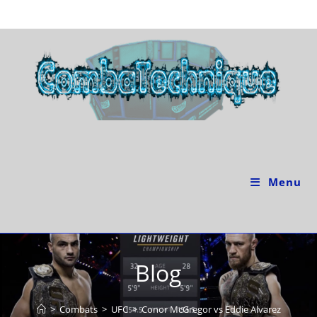
Skip
to
content
Menu
Blog
>
Combats
>
UFC
>
Conor McGregor vs Eddie Alvarez