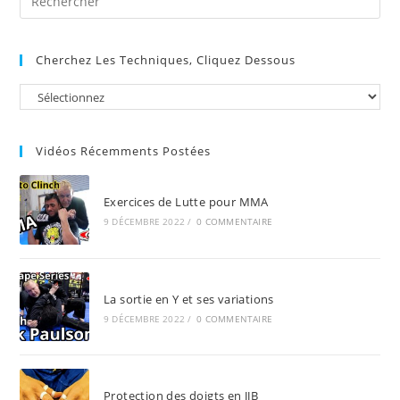
Es
to
Cherchez Les Techniques, Cliquez Dessous
clo
the
sea
pan
Vidéos Récemments Postées
Exercices de Lutte pour MMA
9 DÉCEMBRE 2022
/
0 COMMENTAIRE
La sortie en Y et ses variations
9 DÉCEMBRE 2022
/
0 COMMENTAIRE
Protection des doigts en JJB