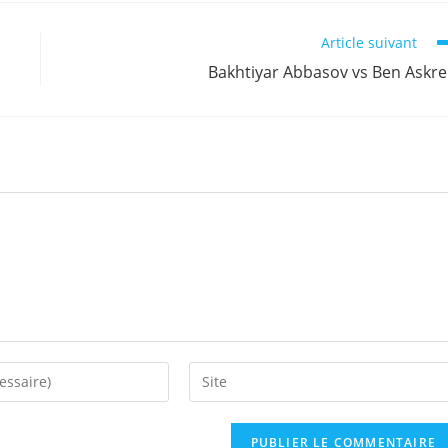
Article suivant
Bakhtiyar Abbasov vs Ben Askr
Saisir
l’URL
de