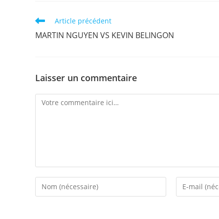
Read
Article précédent
more
MARTIN NGUYEN VS KEVIN BELINGON
articles
Laisser un commentaire
Comment
Enter
Enter
your
your
name
email