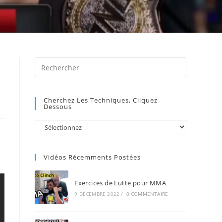
Press
Escape
to
Cherchez Les Techniques, Cliquez
close
Dessous
the
search
panel.
Vidéos Récemments Postées
Exercices de Lutte pour MMA
9 DÉCEMBRE 2022
/
0 COMMENTAIRE