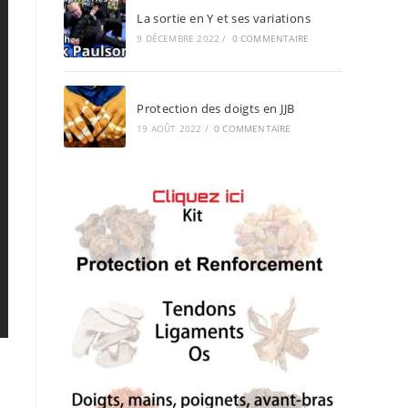
La sortie en Y et ses variations
9 DÉCEMBRE 2022
/
0 COMMENTAIRE
Protection des doigts en JJB
19 AOÛT 2022
/
0 COMMENTAIRE