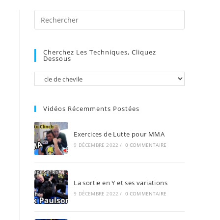
Press
Escape
to
Cherchez Les Techniques, Cliquez
close
Dessous
the
search
panel.
Vidéos Récemments Postées
Exercices de Lutte pour MMA
9 DÉCEMBRE 2022
/
0 COMMENTAIRE
La sortie en Y et ses variations
9 DÉCEMBRE 2022
/
0 COMMENTAIRE