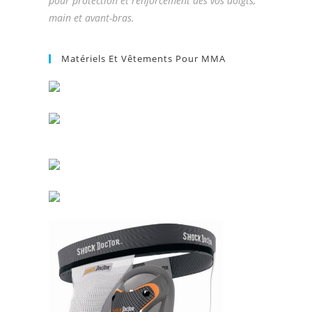
pour protection et renforcement des vos doigts,
main et avant-bras.
Matériels Et Vêtements Pour MMA