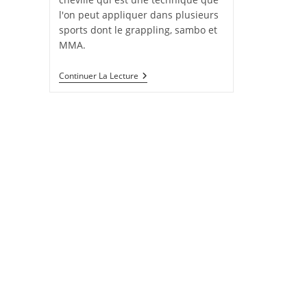
l'on peut appliquer dans plusieurs
sports dont le grappling, sambo et
MMA.
Défense
Continuer La Lecture
Contre
La
Clé
De
Cheville
En
Extension