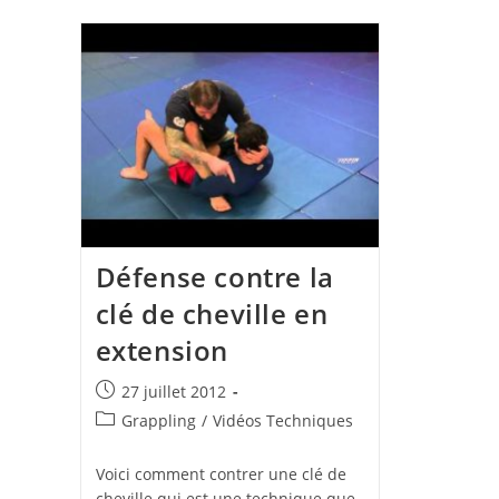
Défense contre la
clé de cheville en
extension
Publication
27 juillet 2012
publiée :
Post
Grappling
/
Vidéos Techniques
category:
Voici comment contrer une clé de
cheville qui est une technique que