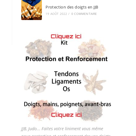
Protection des doigts en JJB
19 AOÛT 2022
/
0 COMMENTAIRE
JJB, Judo... Faites votre liniment vous même