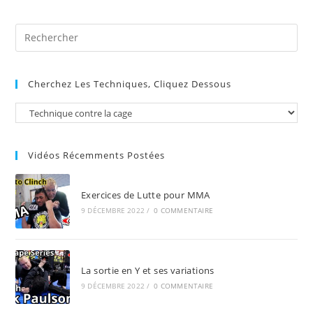
Contre
La
Cage
Pre
Et
Étranglement
Es
D’arce
to
(D’arce
Choke)
Cherchez Les Techniques, Cliquez Dessous
clo
the
sea
pan
Vidéos Récemments Postées
Exercices de Lutte pour MMA
9 DÉCEMBRE 2022
/
0 COMMENTAIRE
La sortie en Y et ses variations
9 DÉCEMBRE 2022
/
0 COMMENTAIRE