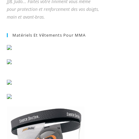
JJB, Judo... Faites votre liniment vous même
pour protection et renforcement des vos doigts,
main et avant-bras.
Matériels Et Vêtements Pour MMA