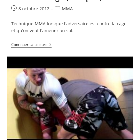
Publication
Post
8 octobre 2012
MMA
publiée :
category:
Technique MMA lorsque l'adversaire est contre la cage
et qu'on veut l'amener au sol.
Amener
Continuer La Lecture
Au
Sol
Un
Adversaire
Contre
La
Cage
(français)