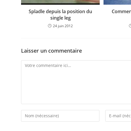
Spladle depuis la position du
Comment 
single leg
24 juin 2012
Laisser un commentaire
Comment
Enter
Enter
your
your
name
email