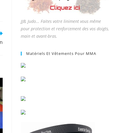
JJB, Judo... Faites votre liniment vous même
pour protection et renforcement des vos doigts,
main et avant-bras.
wn
Matériels Et Vêtements Pour MMA