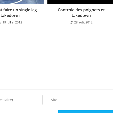
faire un single leg
Controle des poignets et
takedown
takedown
19 juillet 2012
28 août 2012
Saisir
l’URL
de