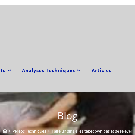
ts
Analyses Techniques
Articles
Blog
>
Vidéos Techniques
>
Faire un single leg takedown bas et se relever