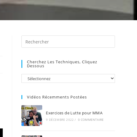
Press
Escape
to
Cherchez Les Techniques, Cliquez
close
Dessous
the
search
panel.
Vidéos Récemments Postées
Exercices de Lutte pour MMA
9 DÉCEMBRE 2022
/
0 COMMENTAIRE