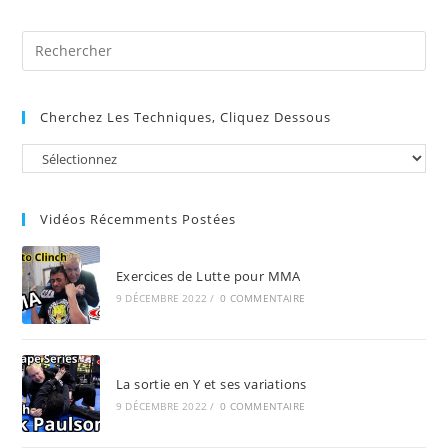
(facultatif)
Pre
Es
to
Cherchez Les Techniques, Cliquez Dessous
clo
the
sea
pan
Vidéos Récemments Postées
Exercices de Lutte pour MMA
9 DÉCEMBRE 2022
/
0 COMMENTAIRE
La sortie en Y et ses variations
9 DÉCEMBRE 2022
/
0 COMMENTAIRE