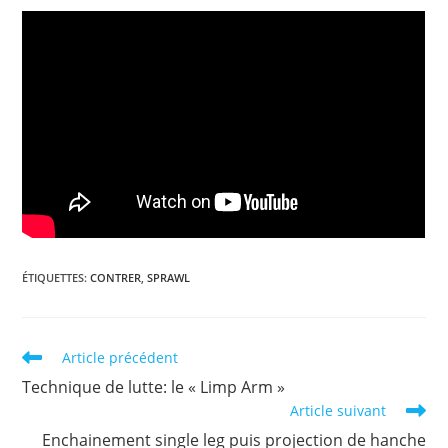
ÉTIQUETTES
:
CONTRER
,
SPRAWL
Read
Article précédent
more
Technique de lutte: le « Limp Arm »
articles
Article suivant
Enchainement single leg puis projection de hanche