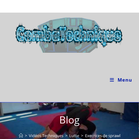
Skip
to
content
Menu
Blog
>
Vidéos Techniques
>
Lutte
>
Execrices de sprawl