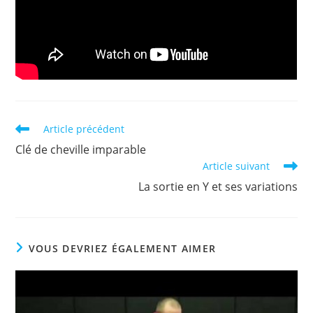
Read
Article précédent
more
Clé de cheville imparable
articles
Article suivant
La sortie en Y et ses variations
VOUS DEVRIEZ ÉGALEMENT AIMER