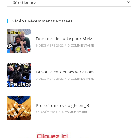
sea
pan
Vidéos Récemments Postées
Exercices de Lutte pour MMA
9 DÉCEMBRE 2022
/
0 COMMENTAIRE
La sortie en Y et ses variations
9 DÉCEMBRE 2022
/
0 COMMENTAIRE
Protection des doigts en JJB
19 AOÛT 2022
/
0 COMMENTAIRE