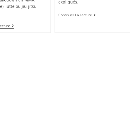
expliqués.
), lutte ou jiu-jitsu
6
Continuer La Lecture
Étapes
Pour
Tuto
Lecture
Faire
Pour
Un
Réaliser
Bon
Un
Double
Double
Leg
Leg
Takedown