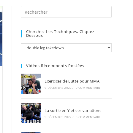
Press
Escape
to
Cherchez Les Techniques, Cliquez
close
Dessous
the
search
panel.
Vidéos Récemments Postées
Exercices de Lutte pour MMA
9 DÉCEMBRE 2022
/
0 COMMENTAIRE
La sortie en Y et ses variations
9 DÉCEMBRE 2022
/
0 COMMENTAIRE