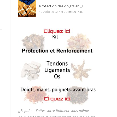
Protection des doigts en JJB
19 AOÛT 2022
/
0 COMMENTAIRE
JJB, Judo... Faites votre liniment vous même