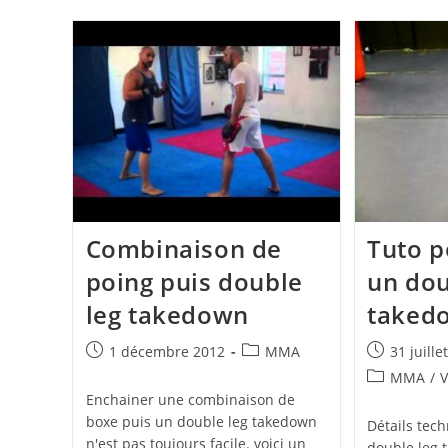
Combinaison de
Tuto p
poing puis double
un dou
leg takedown
taked
Publication
Post
Publication
1 décembre 2012
MMA
31 juille
publiée :
category:
publiée :
Post
MMA
/
V
category:
Enchainer une combinaison de
boxe puis un double leg takedown
Détails tec
n'est pas toujours facile. voici un
double leg