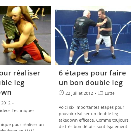
our réaliser
6 étapes pour faire
ble leg
un bon double leg
own
Publication
Post
22 juillet 2012
Lutte
publiée :
category:
t 2012
Voici six importantes étapes pour
idéos Techniques
pouvoir réaliser un double leg
takedown efficace. Comme toujours,
hnique pour réaliser un
de très bon détails sont également
 takedown en MMA