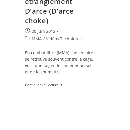
étranglement
D’arce (D’arce
choke)
Publication
20 juin 2012
publiée :
Post
MMA
/
Vidéos Techniques
category:
En combat libre (MMA) l'adversaire
se retrouve souvent contre la cage,
voici une façon de l'amener au sol
et de le soumettre.
Double
Continuer La Lecture
Leg
Takedown
Contre
La
Cage
Et
Étranglement
D’arce
(D’arce