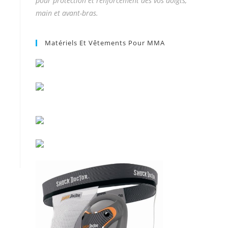
pour protection et renforcement des vos doigts,
main et avant-bras.
Matériels Et Vêtements Pour MMA