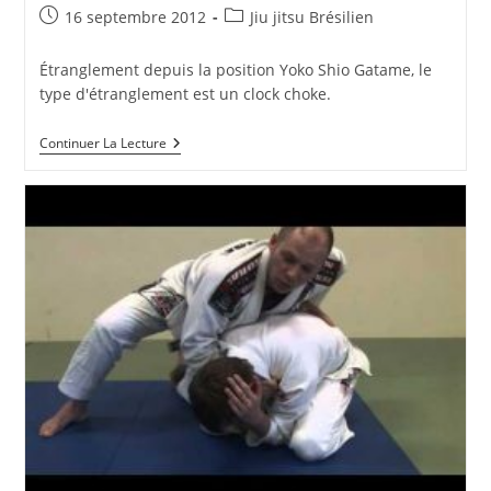
Publication
Post
16 septembre 2012
Jiu jitsu Brésilien
publiée :
category:
Étranglement depuis la position Yoko Shio Gatame, le
type d'étranglement est un clock choke.
Clock
Continuer La Lecture
Choke
Depuis
Yoko
Shio
Gatame
(side
Control)