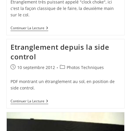
Étranglement très puissant appelé "clock choke", ici
c'est la façon classique de le faire, la deuxième main
sur le col.
Etranglement:
Continuer La Lecture
Clock
Choke
Etranglement depuis la side
control
Publication
Post
10 septembre 2012
Photos Techniques
publiée :
category:
PDF montrant un étranglement au sol, en position de
side control.
Etranglement
Continuer La Lecture
Depuis
La
Side
Control