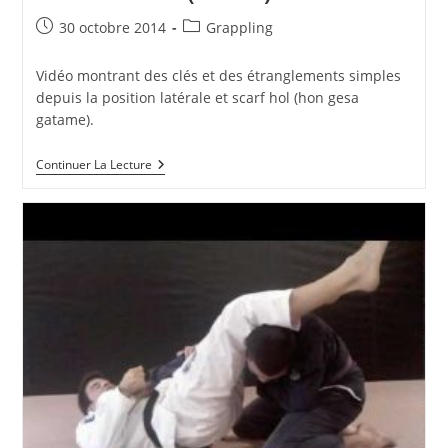
Publication
Post
30 octobre 2014
Grappling
publiée :
category:
Vidéo montrant des clés et des étranglements simples
depuis la position latérale et scarf hol (hon gesa
gatame).
Attaques
Continuer La Lecture
Depuis
La
Position
Side
Control
(24mn)