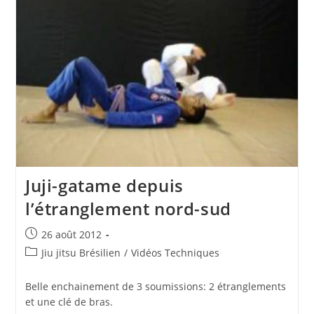
Juji-gatame depuis
l’étranglement nord-sud
Publication
26 août 2012
publiée :
Post
Jiu jitsu Brésilien
/
Vidéos Techniques
category:
Belle enchainement de 3 soumissions: 2 étranglements
et une clé de bras.