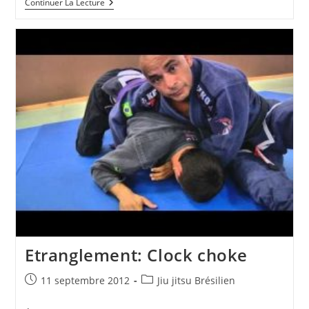
Etranglement
Continuer La Lecture
Depuis
La
Position
De
La
Tortue
Etranglement: Clock choke
Publication
Post
11 septembre 2012
Jiu jitsu Brésilien
publiée :
category: