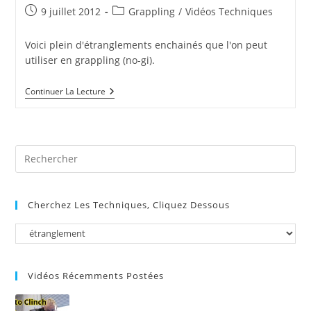
Publication
Post
9 juillet 2012
Grappling
/
Vidéos Techniques
publiée :
category:
Voici plein d'étranglements enchainés que l'on peut
utiliser en grappling (no-gi).
Nombreux
Continuer La Lecture
Étranglements
Et
Variations
En
8
Pre
Minutes
(no-
Es
Gi)
to
Cherchez Les Techniques, Cliquez Dessous
clo
the
sea
pan
Vidéos Récemments Postées