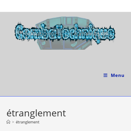
Skip
to
content
Menu
étranglement
>
étranglement