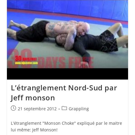
Gi
De
L’opposant
L’étranglement Nord-Sud par
Jeff monson
Publication
Post
21 septembre 2012
Grappling
publiée :
category:
L'étranglement "Monson Choke" expliqué par le maitre
lui même: Jeff Monson!