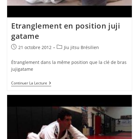
Etranglement en position juji
gatame
Publication
Post
21 octobre 2012
Jiu jitsu Brésilien
publiée :
category:
Étranglement dans la même position que la clé de bras
jujigatame
Etranglement
Continuer La Lecture
En
Position
Juji
Gatame