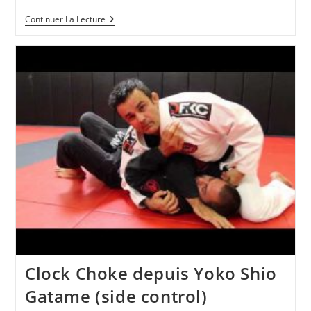
L’étranglement
Continuer La Lecture
Nord-
Sud
Par
Jeff
Monson
Clock Choke depuis Yoko Shio
Gatame (side control)