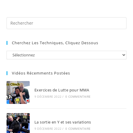
site
(facultatif)
Pre
Es
to
Cherchez Les Techniques, Cliquez Dessous
clo
the
sea
pan
Vidéos Récemments Postées
Exercices de Lutte pour MMA
9 DÉCEMBRE 2022
/
0 COMMENTAIRE
La sortie en Y et ses variations
9 DÉCEMBRE 2022
/
0 COMMENTAIRE