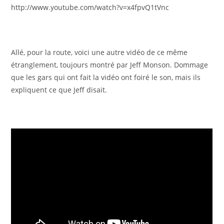
http://www.youtube.com/watch?v=x4fpvQ1tVnc
Allé, pour la route, voici une autre vidéo de ce même
étranglement, toujours montré par Jeff Monson. Dommage
que les gars qui ont fait la vidéo ont foiré le son, mais ils
expliquent ce que Jeff disait.