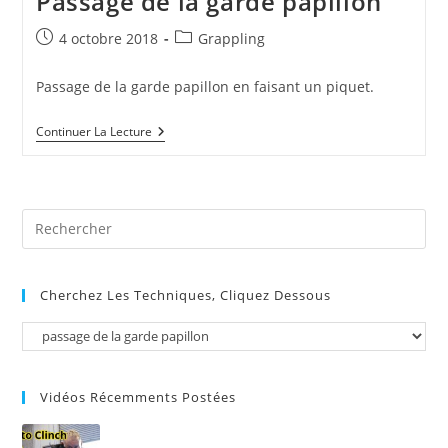
Passage de la garde papillon
Publication
Post
4 octobre 2018
Grappling
publiée :
category:
Passage de la garde papillon en faisant un piquet.
Passage
Continuer La Lecture
De
La
Garde
Papillon
Pre
Es
to
Cherchez Les Techniques, Cliquez Dessous
clo
the
sea
pan
Vidéos Récemments Postées