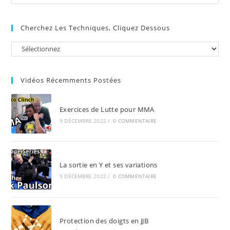
Es
to
Cherchez Les Techniques, Cliquez Dessous
clo
the
sea
pan
Vidéos Récemments Postées
Exercices de Lutte pour MMA
9 DÉCEMBRE 2022
/
0 COMMENTAIRE
La sortie en Y et ses variations
9 DÉCEMBRE 2022
/
0 COMMENTAIRE
Protection des doigts en JJB