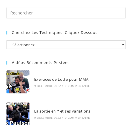
Pre
Es
to
Cherchez Les Techniques, Cliquez Dessous
clo
the
sea
pan
Vidéos Récemments Postées
Exercices de Lutte pour MMA
9 DÉCEMBRE 2022
/
0 COMMENTAIRE
La sortie en Y et ses variations
9 DÉCEMBRE 2022
/
0 COMMENTAIRE