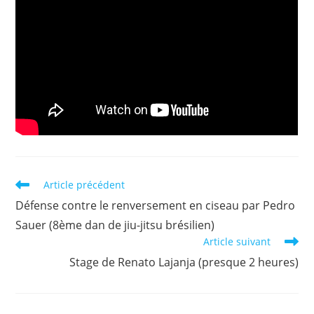
Read
Article précédent
more
Défense contre le renversement en ciseau par Pedro
articles
Sauer (8ème dan de jiu-jitsu brésilien)
Article suivant
Stage de Renato Lajanja (presque 2 heures)