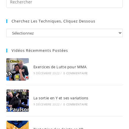
Es
to
Cherchez Les Techniques, Cliquez Dessous
clo
the
sea
pan
Vidéos Récemments Postées
Exercices de Lutte pour MMA
9 DÉCEMBRE 2022
/
0 COMMENTAIRE
La sortie en Y et ses variations
9 DÉCEMBRE 2022
/
0 COMMENTAIRE