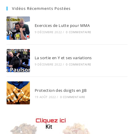
pan
Vidéos Récemments Postées
Exercices de Lutte pour MMA
9 DÉCEMBRE 2022
/
0 COMMENTAIRE
La sortie en Y et ses variations
9 DÉCEMBRE 2022
/
0 COMMENTAIRE
Protection des doigts en JJB
19 AOÛT 2022
/
0 COMMENTAIRE